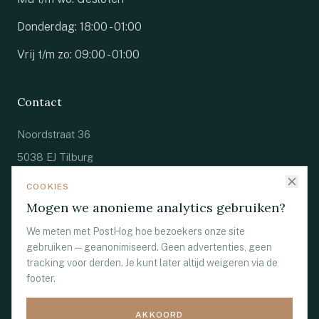
Donderdag: 18:00 - 01:00
Vrij t/m zo: 09:00 - 01:00
Contact
Noordstraat 36
5038 EJ Tilburg
085 273 6709
COOKIES
Mogen we anonieme analytics gebruiken?
info@villa1855.nl
We meten met PostHog hoe bezoekers onze site
gebruiken — geanonimiseerd. Geen advertenties, geen
tracking voor derden. Je kunt later altijd weigeren via de
footer.
© 2026 Villa 1855 ·
Een Cookaholics
AKKOORD
locatie
·
Privacybeleid
·
Algemene Voorwaarden
·
Cookie-