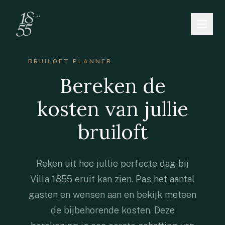
Home
BRUILOFT PLANNER
Bereken de
Trouwen
kosten van jullie
Zakelijk
bruiloft
Pop-up Restaurant
Open Dag
Reken uit hoe jullie perfecte dag bij
Villa 1855 eruit kan zien. Pas het aantal
De Locatie
gasten en wensen aan en bekijk meteen
Beschikbaarheid
de bijbehorende kosten. Deze