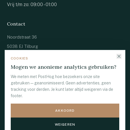
Vrij t/m zo: 09:00 - 01:00
Contact
Noordstraat 36
5038 EJ Tilburg
085 273 6709
COOKIES
Mogen we anonieme analytics gebruiken?
info@villa1855.nl
We meten met PostHog hoe bezoekers onze site
gebruiken — geanonimiseerd. Geen advertenties, geen
tracking voor derden. Je kunt later altijd weigeren via de
footer.
© 2026 Villa 1855 ·
Een Cookaholics
AKKOORD
locatie
·
Privacybeleid
·
Algemene Voorwaarden
·
Cookie-
voorkeuren
WEIGEREN