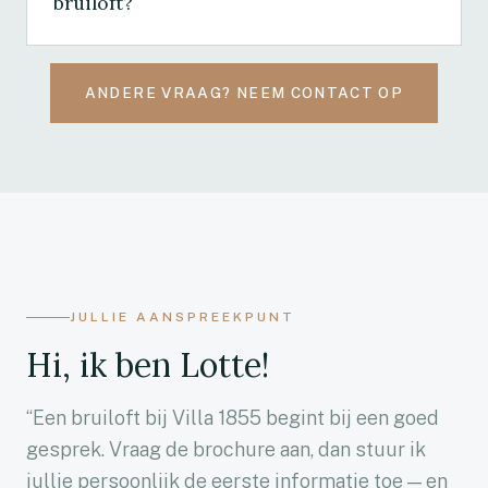
bruiloft?
We werken met een drie-fasen betaalschema:
25% na ondertekening van de offerte — waarmee
ANDERE VRAAG? NEEM CONTACT OP
jullie datum definitief vastligt; 65% twee weken
voor de trouwdag — op basis van het definitieve
aantal gasten en de definitieve keuzes; en 10% na
afloop — op basis van de nacalculatie (extra
consumpties, eventuele meeruren).
JULLIE AANSPREEKPUNT
Hi, ik ben Lotte!
“Een bruiloft bij Villa 1855 begint bij een goed
gesprek. Vraag de brochure aan, dan stuur ik
jullie persoonlijk de eerste informatie toe — en