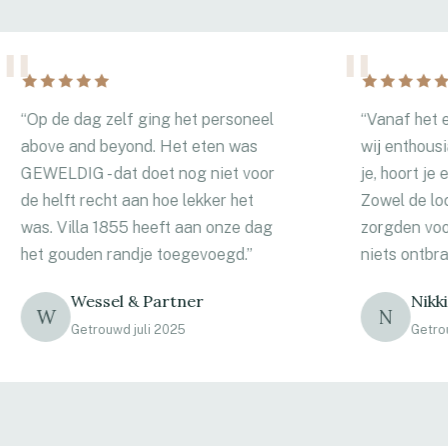
p de dag zelf ging het personeel
“
Vanaf het eers
ove and beyond. Het eten was
wij enthousiast. 
WELDIG - dat doet nog niet voor
je, hoort je en is 
 helft recht aan hoe lekker het
Zowel de locatie 
s. Villa 1855 heeft aan onze dag
zorgden voor ee
t gouden randje toegevoegd.
”
niets ontbrak. Ze
Wessel & Partner
Nikki & P
W
N
Getrouwd juli 2025
Getrouwd a