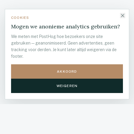
COOKIES
Mogen we anonieme analytics gebruiken?
We meten met PostHog hoe bezoekers onze site
gebruiken — geanonimiseerd. Geen advertenties, geen
tracking voor derden. Je kunt later altijd weigeren via de
footer.
AKKOORD
MELD JE NU AAN
WEIGEREN
28 jun 2026
RESERVEER NU
WAAROM VILLA 1855